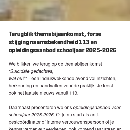
Terugblik themabijeenkomst, forse
stijging naamsbekendheid 113 en
opleidingsaanbod schooljaar 2025-2026
We blikken we terug op de themabijeenkomst
“Suïcidale gedachtes,
wat nu?”
– een indrukwekkende avond vol inzichten,
herkenning en handvatten voor de praktijk. Je leest
ook het laatste nieuws vanuit 113.
Daarnaast presenteren we ons
opleidingsaanbod voor
schooljaar 2025-2026
. Of je nu start als anti-
pestcoördinator of interne vertrouwenspersoon of je
kennis verder wilt verdiepen, ook komend jaar staan er